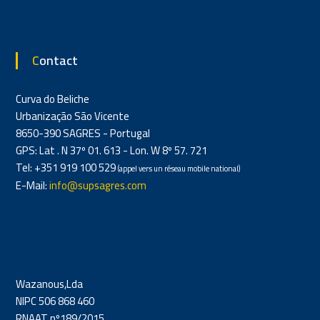
Contact
Curva do Beliche
Urbanização São Vicente
8650-390 SAGRES - Portugal
GPS: Lat . N 37º 01. 613 - Lon. W 8º 57. 721
Tel: +351 919 100 529
(appel vers un réseau mobile national)
E-Mail:
info@supsagres.com
Wazanous,Lda
NIPC 506 868 460
RNAAT nº189/2015