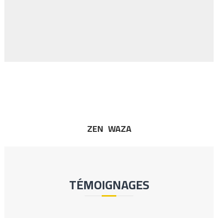
Location de planches de surf, combinaisons et barre de toit
+ INFOS
ZEN
WAZA
TÉMOIGNAGES